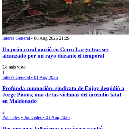
Interés General
•
06 Aug 2026 21:29
Un peón rural murió en Cerro Largo tras ser
alcanzado por un rayo durante el temporal
Lo más visto
1
Interés General
•
01 Aug 2026
Profunda conmoción: sindicato de Enjoy despidió a
Jorge Pintos, una de las víctimas del incendio fatal
en Maldonado
2
Policiales y Judiciales
•
01 Aug 2026
Dos personas fallecieron y un joven resultó