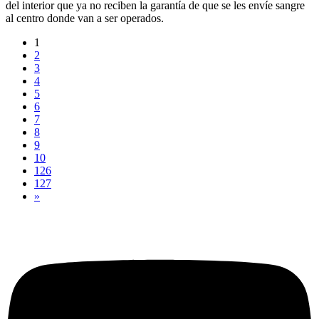
del interior que ya no reciben la garantía de que se les envíe sangre
al centro donde van a ser operados.
1
2
3
4
5
6
7
8
9
10
126
127
»