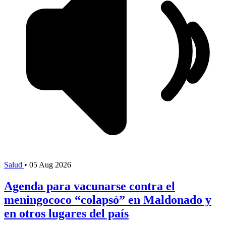
Salud
•
05 Aug 2026
Agenda para vacunarse contra el
meningococo “colapsó” en Maldonado y
en otros lugares del país