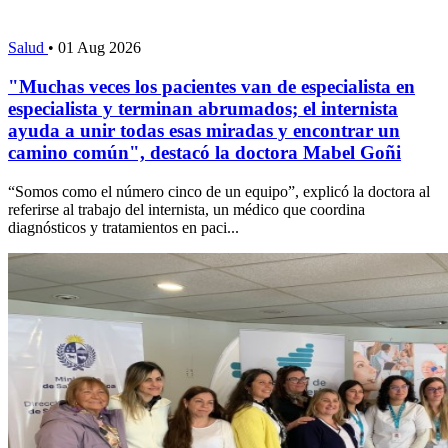
Salud
•
01 Aug 2026
"Muchas veces los pacientes van de especialista en
especialista y terminan abrumados; el internista
ayuda a unir todas esas miradas y encontrar un
camino común", destacó la doctora Mabel Goñi
“Somos como el número cinco de un equipo”, explicó la doctora al
referirse al trabajo del internista, un médico que coordina
diagnósticos y tratamientos en paci...