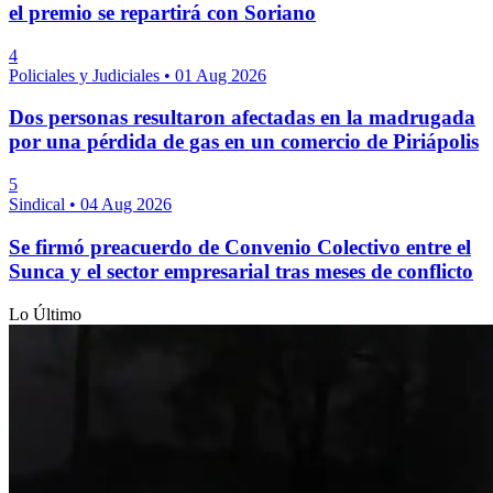
el premio se repartirá con Soriano
4
Policiales y Judiciales
•
01 Aug 2026
Dos personas resultaron afectadas en la madrugada
por una pérdida de gas en un comercio de Piriápolis
5
Sindical
•
04 Aug 2026
Se firmó preacuerdo de Convenio Colectivo entre el
Sunca y el sector empresarial tras meses de conflicto
Lo Último