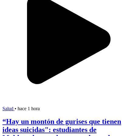
Salud
•
hace 1 hora
“Hay un montón de gurises que tienen
ideas suicidas": estudiantes de