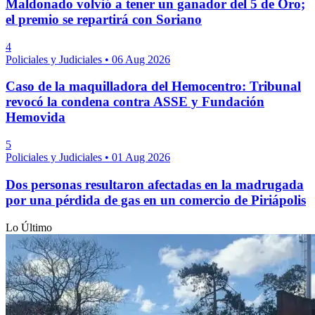
Maldonado volvió a tener un ganador del 5 de Oro;
el premio se repartirá con Soriano
4
Policiales y Judiciales
•
06 Aug 2026
Caso de la maquilladora del Hemocentro: Tribunal
revocó la condena contra ASSE y Fundación
Hemovida
5
Policiales y Judiciales
•
01 Aug 2026
Dos personas resultaron afectadas en la madrugada
por una pérdida de gas en un comercio de Piriápolis
Lo Último