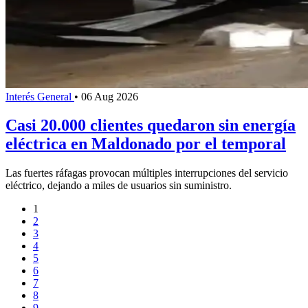
Interés General
•
06 Aug 2026
Casi 20.000 clientes quedaron sin energía
eléctrica en Maldonado por el temporal
Las fuertes ráfagas provocan múltiples interrupciones del servicio
eléctrico, dejando a miles de usuarios sin suministro.
1
2
3
4
5
6
7
8
9