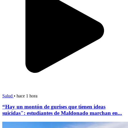
Salud
•
hace 1 hora
“Hay un montón de gurises que tienen ideas
suicidas": estudiantes de Maldonado marchan en...