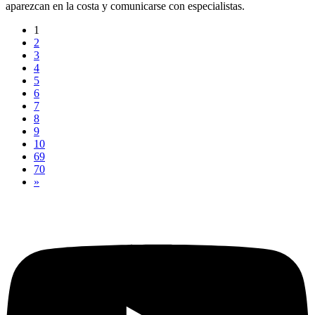
aparezcan en la costa y comunicarse con especialistas.
1
2
3
4
5
6
7
8
9
10
69
70
»