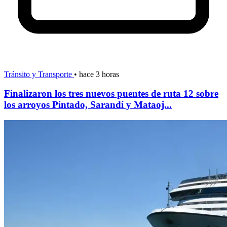
Tránsito y Transporte
•
hace 3 horas
Finalizaron los tres nuevos puentes de ruta 12 sobre
los arroyos Pintado, Sarandí y Mataoj...