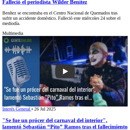
Falleció el periodista Wilder Benítez
Benítez se encontraba en el Centro Nacional de Quemados tras
sufrir un accidente doméstico. Falleció este miércoles 24 sobre el
mediodía.
Multimedia
Play: "Se fue un prócer del carnaval de
Interés General
•
26 Jul 2025
"Se fue un prócer del carnaval del interior",
lamentó Sebastián “Pito” Ramos tras el fallecimiento