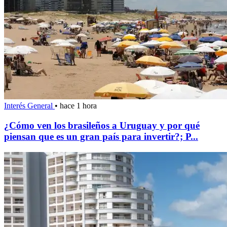
Interés General
•
hace 1 hora
¿Cómo ven los brasileños a Uruguay y por qué
piensan que es un gran país para invertir?; P...