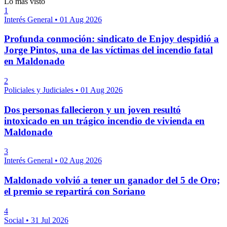
Lo más visto
1
Interés General
•
01 Aug 2026
Profunda conmoción: sindicato de Enjoy despidió a
Jorge Pintos, una de las víctimas del incendio fatal
en Maldonado
2
Policiales y Judiciales
•
01 Aug 2026
Dos personas fallecieron y un joven resultó
intoxicado en un trágico incendio de vivienda en
Maldonado
3
Interés General
•
02 Aug 2026
Maldonado volvió a tener un ganador del 5 de Oro;
el premio se repartirá con Soriano
4
Social
•
31 Jul 2026