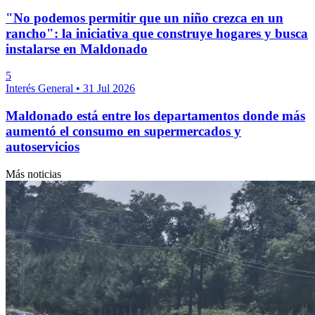
"No podemos permitir que un niño crezca en un
rancho": la iniciativa que construye hogares y busca
instalarse en Maldonado
5
Interés General
•
31 Jul 2026
Maldonado está entre los departamentos donde más
aumentó el consumo en supermercados y
autoservicios
Más noticias