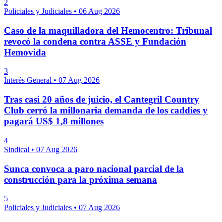
2
Policiales y Judiciales
•
06 Aug 2026
Caso de la maquilladora del Hemocentro: Tribunal
revocó la condena contra ASSE y Fundación
Hemovida
3
Interés General
•
07 Aug 2026
Tras casi 20 años de juicio, el Cantegril Country
Club cerró la millonaria demanda de los caddies y
pagará US$ 1,8 millones
4
Sindical
•
07 Aug 2026
Sunca convoca a paro nacional parcial de la
construcción para la próxima semana
5
Policiales y Judiciales
•
07 Aug 2026