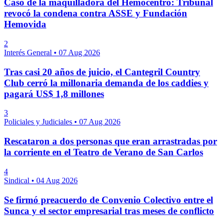
Caso de la maquilladora del Hemocentro: Tribunal
revocó la condena contra ASSE y Fundación
Hemovida
2
Interés General
•
07 Aug 2026
Tras casi 20 años de juicio, el Cantegril Country
Club cerró la millonaria demanda de los caddies y
pagará US$ 1,8 millones
3
Policiales y Judiciales
•
07 Aug 2026
Rescataron a dos personas que eran arrastradas por
la corriente en el Teatro de Verano de San Carlos
4
Sindical
•
04 Aug 2026
Se firmó preacuerdo de Convenio Colectivo entre el
Sunca y el sector empresarial tras meses de conflicto