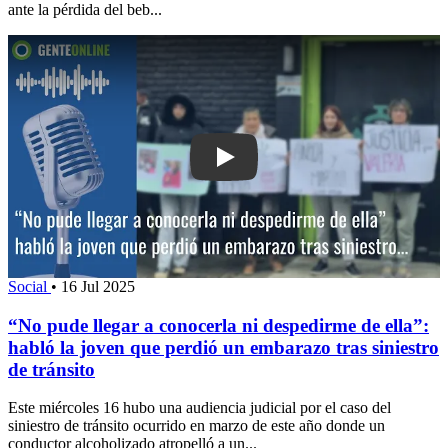
ante la pérdida del beb...
Play: “No pude llegar a conocerla ni de
Social
•
16 Jul 2025
“No pude llegar a conocerla ni despedirme de ella”:
habló la joven que perdió un embarazo tras siniestro
de tránsito
Este miércoles 16 hubo una audiencia judicial por el caso del
siniestro de tránsito ocurrido en marzo de este año donde un
conductor alcoholizado atropelló a un...