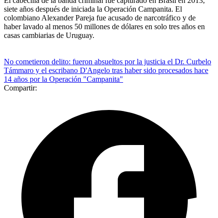
El cabecilla de la banda criminal fue capturado en Brasil en 2013,
siete años después de iniciada la Operación Campanita. El
colombiano Alexander Pareja fue acusado de narcotráfico y de
haber lavado al menos 50 millones de dólares en solo tres años en
casas cambiarias de Uruguay.
No cometieron delito: fueron absueltos por la justicia el Dr. Curbelo
Támmaro y el escribano D'Angelo tras haber sido procesados hace
14 años por la Operación "Campanita"
Compartir: