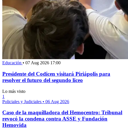
Educación
•
07 Aug 2026 17:00
Presidente del Codicen visitará Piriápolis para
resolver el futuro del segundo liceo
Lo más visto
1
Policiales y Judiciales
•
06 Aug 2026
Caso de la maquilladora del Hemocentro: Tribunal
revocó la condena contra ASSE y Fundación
Hemovida