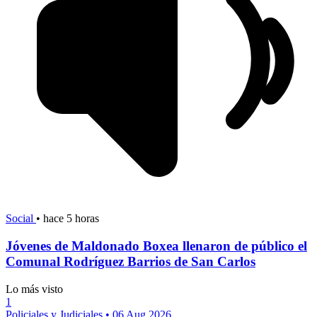
Social
•
hace 5 horas
Jóvenes de Maldonado Boxea llenaron de público el
Comunal Rodríguez Barrios de San Carlos
Lo más visto
1
Policiales y Judiciales
•
06 Aug 2026