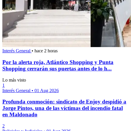
Interés General
•
hace 2 horas
Por la alerta roja, Atlántico Shopping y Punta
Shopping cerrarán sus puertas antes de lo h...
Lo más visto
1
Interés General
•
01 Aug 2026
Profunda conmoción: sindicato de Enjoy despidió a
Jorge Pintos, una de las víctimas del incendio fatal
en Maldonado
2