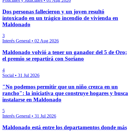
Policiales y Judiciales
•
01 Aug 2026
Dos personas fallecieron y un joven resultó
intoxicado en un trágico incendio de vivienda en
Maldonado
3
Interés General
•
02 Aug 2026
Maldonado volvió a tener un ganador del 5 de Oro;
el premio se repartirá con Soriano
4
Social
•
31 Jul 2026
"No podemos permitir que un niño crezca en un
rancho": la iniciativa que construye hogares y busca
instalarse en Maldonado
5
Interés General
•
31 Jul 2026
Maldonado está entre los departamentos donde más