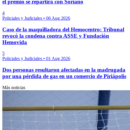
el premio se repartirá con Soriano
4
Policiales y Judiciales
•
06 Aug 2026
Caso de la maquilladora del Hemocentro: Tribunal
revocó la condena contra ASSE y Fundación
Hemovida
5
Policiales y Judiciales
•
01 Aug 2026
Dos personas resultaron afectadas en la madrugada
por una pérdida de gas en un comercio de Piriápolis
Más noticias