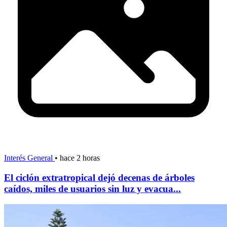
Interés General
•
hace 2 horas
El ciclón extratropical dejó decenas de árboles
caídos, miles de usuarios sin luz y evacua...