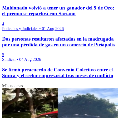
Maldonado volvió a tener un ganador del 5 de Oro;
el premio se repartirá con Soriano
4
Policiales y Judiciales
•
01 Aug 2026
Dos personas resultaron afectadas en la madrugada
por una pérdida de gas en un comercio de Piriápolis
5
Sindical
•
04 Aug 2026
Se firmó preacuerdo de Convenio Colectivo entre el
Sunca y el sector empresarial tras meses de conflicto
Más noticias