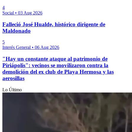
4
Social
•
03 Aug 2026
Falleció José Hualde, histórico dirigente de
Maldonado
5
Interés General
•
06 Aug 2026
"Hay un constante ataque al patrimonio de
Piriápolis": vecinos se movilizaron contra la
demolición del ex club de Playa Hermosa y las
aerosillas
Lo Último