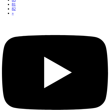
81
82
»