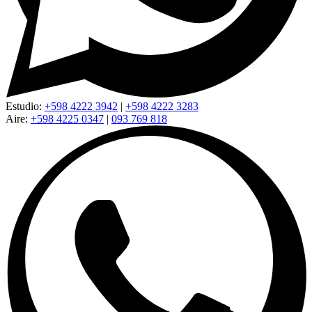
Estudio:
+598 4222 3942
|
+598 4222 3283
Aire:
+598 4225 0347
|
093 769 818