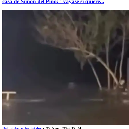
casa de Simón del Pino: "váyase si quiere...
Policiales y Judiciales
•
07 Aug 2026 23:24