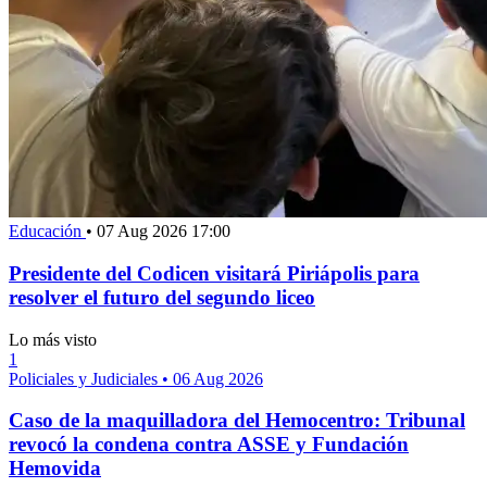
Educación
•
07 Aug 2026 17:00
Presidente del Codicen visitará Piriápolis para
resolver el futuro del segundo liceo
Lo más visto
1
Policiales y Judiciales
•
06 Aug 2026
Caso de la maquilladora del Hemocentro: Tribunal
revocó la condena contra ASSE y Fundación
Hemovida