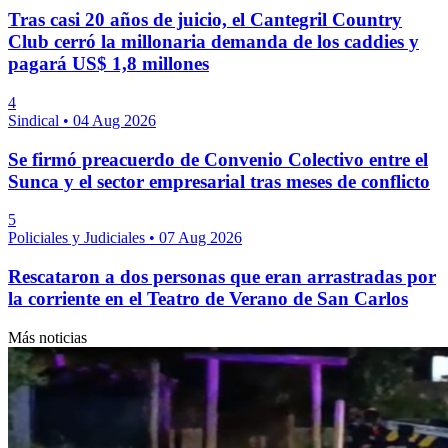
Tras casi 20 años de juicio, el Cantegril Country
Club cerró la millonaria demanda de los caddies y
pagará US$ 1,8 millones
4
Sindical
•
04 Aug 2026
Se firmó preacuerdo de Convenio Colectivo entre el
Sunca y el sector empresarial tras meses de conflicto
5
Policiales y Judiciales
•
07 Aug 2026
Rescataron a dos personas que eran arrastradas por
la corriente en el Teatro de Verano de San Carlos
Más noticias