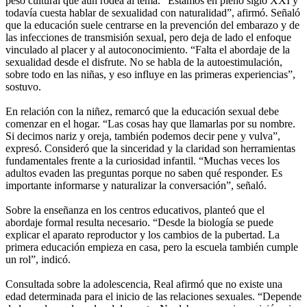
peso cultural que aún rodea al tema. “Estamos en pleno siglo XXI y
todavía cuesta hablar de sexualidad con naturalidad”, afirmó. Señaló
que la educación suele centrarse en la prevención del embarazo y de
las infecciones de transmisión sexual, pero deja de lado el enfoque
vinculado al placer y al autoconocimiento. “Falta el abordaje de la
sexualidad desde el disfrute. No se habla de la autoestimulación,
sobre todo en las niñas, y eso influye en las primeras experiencias”,
sostuvo.
En relación con la niñez, remarcó que la educación sexual debe
comenzar en el hogar. “Las cosas hay que llamarlas por su nombre.
Si decimos nariz y oreja, también podemos decir pene y vulva”,
expresó. Consideró que la sinceridad y la claridad son herramientas
fundamentales frente a la curiosidad infantil. “Muchas veces los
adultos evaden las preguntas porque no saben qué responder. Es
importante informarse y naturalizar la conversación”, señaló.
Sobre la enseñanza en los centros educativos, planteó que el
abordaje formal resulta necesario. “Desde la biología se puede
explicar el aparato reproductor y los cambios de la pubertad. La
primera educación empieza en casa, pero la escuela también cumple
un rol”, indicó.
Consultada sobre la adolescencia, Real afirmó que no existe una
edad determinada para el inicio de las relaciones sexuales. “Depende