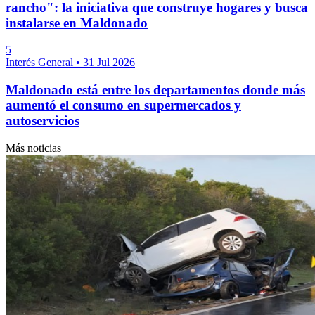
rancho": la iniciativa que construye hogares y busca
instalarse en Maldonado
5
Interés General
•
31 Jul 2026
Maldonado está entre los departamentos donde más
aumentó el consumo en supermercados y
autoservicios
Más noticias