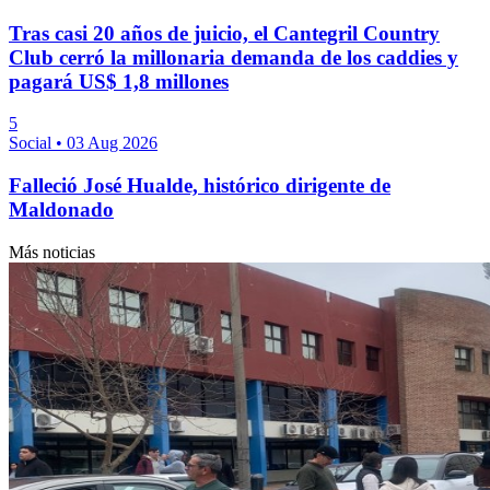
Tras casi 20 años de juicio, el Cantegril Country
Club cerró la millonaria demanda de los caddies y
pagará US$ 1,8 millones
5
Social
•
03 Aug 2026
Falleció José Hualde, histórico dirigente de
Maldonado
Más noticias