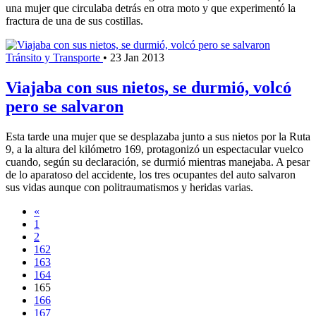
una mujer que circulaba detrás en otra moto y que experimentó la
fractura de una de sus costillas.
Tránsito y Transporte
•
23 Jan 2013
Viajaba con sus nietos, se durmió, volcó
pero se salvaron
Esta tarde una mujer que se desplazaba junto a sus nietos por la Ruta
9, a la altura del kilómetro 169, protagonizó un espectacular vuelco
cuando, según su declaración, se durmió mientras manejaba. A pesar
de lo aparatoso del accidente, los tres ocupantes del auto salvaron
sus vidas aunque con politraumatismos y heridas varias.
«
1
2
162
163
164
165
166
167