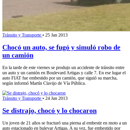
Tránsito y Transporte
•
25 Jan 2013
Chocó un auto, se fugó y simuló robo de
un camión
En la tarde de este viernes se produjo un accidente de tránsito entre
un auto y un camión en Boulevard Artigas y calle 7. En ese lugar el
auto FIAT fue embestido por un camión, que siguió su marcha,
según informó Martín Clavijo de Vía Pública.
Tránsito y Transporte
•
24 Jan 2013
Se distrajo, chocó y lo chocaron
Un joven de 21 años se fracturó una pierna al embestir en moto a un
auto estacionado en bulevar Artigas. A su vez, fue embestido por