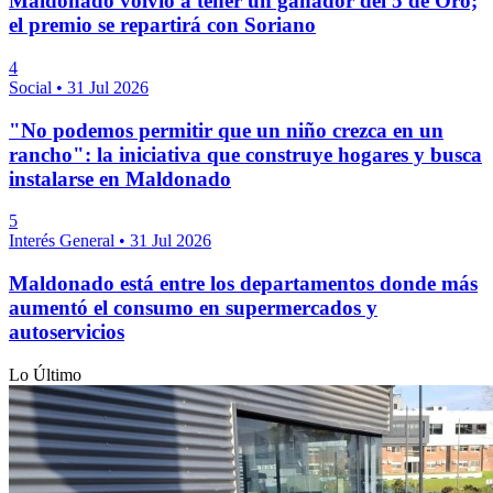
Maldonado volvió a tener un ganador del 5 de Oro;
el premio se repartirá con Soriano
4
Social
•
31 Jul 2026
"No podemos permitir que un niño crezca en un
rancho": la iniciativa que construye hogares y busca
instalarse en Maldonado
5
Interés General
•
31 Jul 2026
Maldonado está entre los departamentos donde más
aumentó el consumo en supermercados y
autoservicios
Lo Último