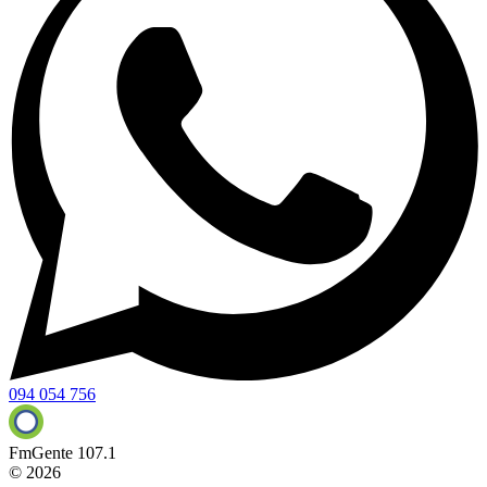
094 054 756
FmGente 107.1
© 2026