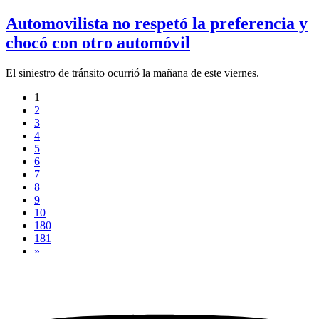
Automovilista no respetó la preferencia y
chocó con otro automóvil
El siniestro de tránsito ocurrió la mañana de este viernes.
1
2
3
4
5
6
7
8
9
10
180
181
»