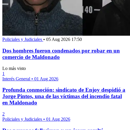
Policiales y Judiciales
•
05 Aug 2026 17:50
Dos hombres fueron condenados por robar en un
comercio de Maldonado
Lo más visto
1
Interés General
•
01 Aug 2026
Profunda conmoción: sindicato de Enjoy despidió a
Jorge Pintos, una de las víctimas del incendio fatal
en Maldonado
2
Policiales y Judiciales
•
01 Aug 2026