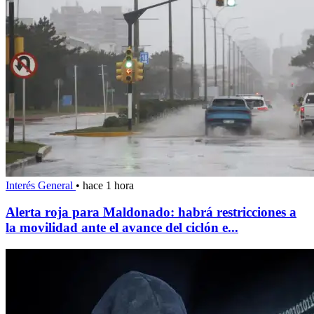
Interés General
•
hace 1 hora
Alerta roja para Maldonado: habrá restricciones a
la movilidad ante el avance del ciclón e...