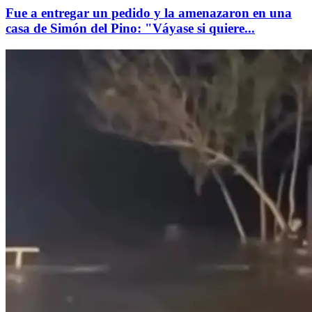
Fue a entregar un pedido y la amenazaron en una
casa de Simón del Pino: "Váyase si quiere...