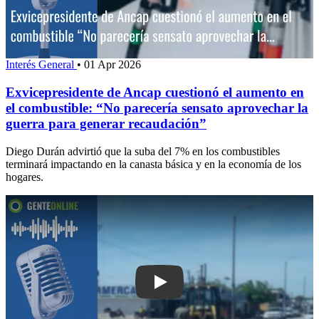
Interés General
•
01 Apr 2026
Exvicepresidente de Ancap cuestionó el aumento en
el combustible: “No parecería sensato aprovechar la
guerra para generar recaudación”
Diego Durán advirtió que la suba del 7% en los combustibles
terminará impactando en la canasta básica y en la economía de los
hogares.
Pla