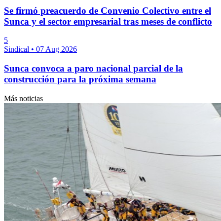
Se firmó preacuerdo de Convenio Colectivo entre el
Sunca y el sector empresarial tras meses de conflicto
5
Sindical
•
07 Aug 2026
Sunca convoca a paro nacional parcial de la
construcción para la próxima semana
Más noticias