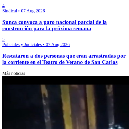
4
Sindical
•
07 Aug 2026
Sunca convoca a paro nacional parcial de la
construcción para la próxima semana
5
Policiales y Judiciales
•
07 Aug 2026
Rescataron a dos personas que eran arrastradas por
la corriente en el Teatro de Verano de San Carlos
Más noticias