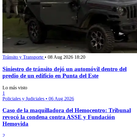
Tránsito y Transporte
•
08 Aug 2026 18:20
Siniestro de tránsito dejó un automóvil dentro del
predio de un edificio en Punta del Este
Lo más visto
1
Policiales y Judiciales
•
06 Aug 2026
Caso de la maquilladora del Hemocentro: Tribunal
revocó la condena contra ASSE y Fundación
Hemovida
2