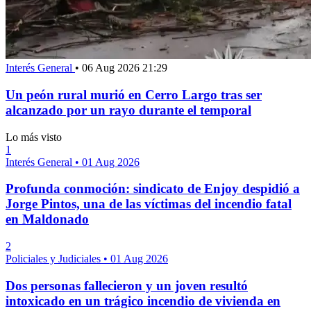
Interés General
•
06 Aug 2026 21:29
Un peón rural murió en Cerro Largo tras ser
alcanzado por un rayo durante el temporal
Lo más visto
1
Interés General
•
01 Aug 2026
Profunda conmoción: sindicato de Enjoy despidió a
Jorge Pintos, una de las víctimas del incendio fatal
en Maldonado
2
Policiales y Judiciales
•
01 Aug 2026
Dos personas fallecieron y un joven resultó
intoxicado en un trágico incendio de vivienda en