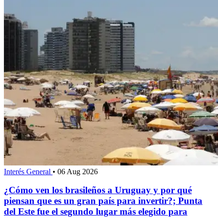
Interés General
•
06 Aug 2026
¿Cómo ven los brasileños a Uruguay y por qué
piensan que es un gran país para invertir?; Punta
del Este fue el segundo lugar más elegido para