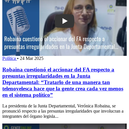
Play: Robaina cuestionó el accionar de
Política
•
24 Mar 2025
Robaina cuestionó el accionar del FA respecto a
presuntas irregularidades en la Junta
Departamental: “Tratarlo de una manera tan
telenovelesca hace que la gente crea cada vez menos
en el sistema político”
La presidenta de la Junta Departamental, Verónica Robaina, se
pronunció respecto a las presuntas irregularidades que involucran a
integrantes del órgano legisla...