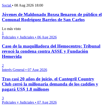
Social
•
08 Aug 2026 18:00
Jóvenes de Maldonado Boxea llenaron de público el
Comunal Rodríguez Barrios de San Carlos
Lo más visto
1
Policiales y Judiciales
•
06 Aug 2026
Caso de la maquilladora del Hemocentro: Tribunal
revocó la condena contra ASSE y Fundación
Hemovida
2
Interés General
•
07 Aug 2026
Tras casi 20 años de juicio, el Cantegril Country
Club cerró la millonaria demanda de los caddies y
pagará US$ 1,8 millones
3
Policiales y Judiciales
•
07 Aug 2026