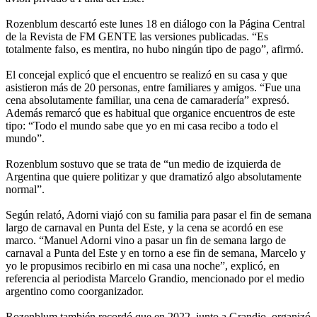
Rozenblum descartó este lunes 18 en diálogo con la Página Central
de la Revista de FM GENTE las versiones publicadas. “Es
totalmente falso, es mentira, no hubo ningún tipo de pago”, afirmó.
El concejal explicó que el encuentro se realizó en su casa y que
asistieron más de 20 personas, entre familiares y amigos. “Fue una
cena absolutamente familiar, una cena de camaradería” expresó.
Además remarcó que es habitual que organice encuentros de este
tipo: “Todo el mundo sabe que yo en mi casa recibo a todo el
mundo”.
Rozenblum sostuvo que se trata de “un medio de izquierda de
Argentina que quiere politizar y que dramatizó algo absolutamente
normal”.
Según relató, Adorni viajó con su familia para pasar el fin de semana
largo de carnaval en Punta del Este, y la cena se acordó en ese
marco. “Manuel Adorni vino a pasar un fin de semana largo de
carnaval a Punta del Este y en torno a ese fin de semana, Marcelo y
yo le propusimos recibirlo en mi casa una noche”, explicó, en
referencia al periodista Marcelo Grandio, mencionado por el medio
argentino como coorganizador.
Rozenblum también recordó que en 2022, junto a Grandio, organizó