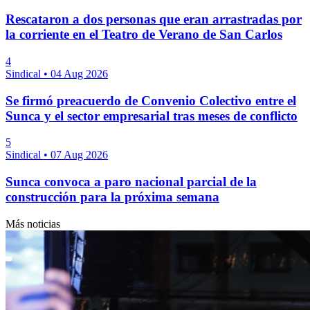
Rescataron a dos personas que eran arrastradas por
la corriente en el Teatro de Verano de San Carlos
4
Sindical
•
04 Aug 2026
Se firmó preacuerdo de Convenio Colectivo entre el
Sunca y el sector empresarial tras meses de conflicto
5
Sindical
•
07 Aug 2026
Sunca convoca a paro nacional parcial de la
construcción para la próxima semana
Más noticias