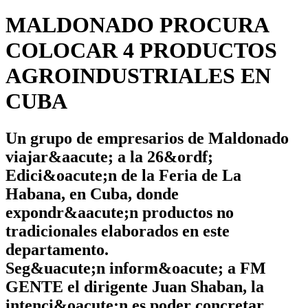
MALDONADO PROCURA
COLOCAR 4 PRODUCTOS
AGROINDUSTRIALES EN
CUBA
Un grupo de empresarios de Maldonado
viajar&aacute; a la 26&ordf;
Edici&oacute;n de la Feria de La
Habana, en Cuba, donde
expondr&aacute;n productos no
tradicionales elaborados en este
departamento.
Seg&uacute;n inform&oacute; a FM
GENTE el dirigente Juan Shaban, la
intenci&oacute;n es poder concretar