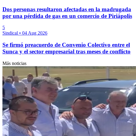
Dos personas resultaron afectadas en la madrugada
por una pérdida de gas en un comercio de Piriápolis
5
Sindical
•
04 Aug 2026
Se firmó preacuerdo de Convenio Colectivo entre el
Sunca y el sector empresarial tras meses de conflicto
Más noticias