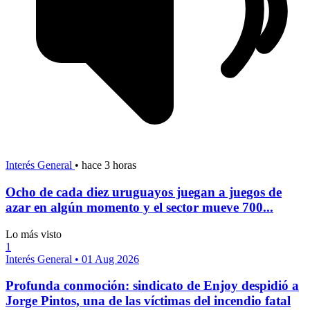
Interés General
•
hace 3 horas
Ocho de cada diez uruguayos juegan a juegos de
azar en algún momento y el sector mueve 700...
Lo más visto
1
Interés General
•
01 Aug 2026
Profunda conmoción: sindicato de Enjoy despidió a
Jorge Pintos, una de las víctimas del incendio fatal