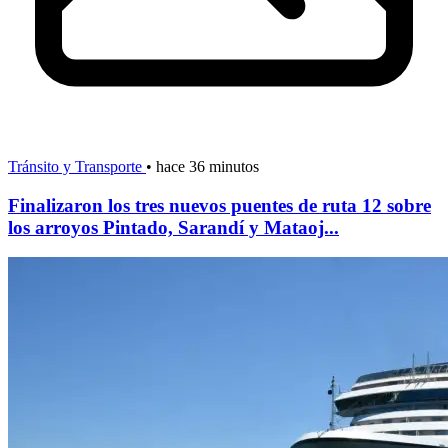
Tránsito y Transporte
•
hace 36 minutos
Finalizaron los tres nuevos puentes de ruta 12 sobre
los arroyos Pintado, Sarandí y Mataoj...