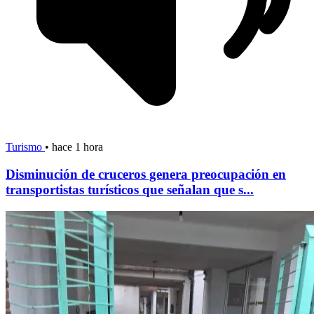
Turismo
•
hace 1 hora
Disminución de cruceros genera preocupación en
transportistas turísticos que señalan que s...