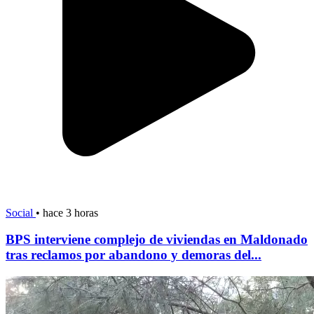
Social
•
hace 3 horas
BPS interviene complejo de viviendas en Maldonado
tras reclamos por abandono y demoras del...