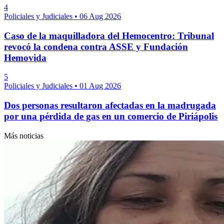
4
Policiales y Judiciales
•
06 Aug 2026
Caso de la maquilladora del Hemocentro: Tribunal
revocó la condena contra ASSE y Fundación
Hemovida
5
Policiales y Judiciales
•
01 Aug 2026
Dos personas resultaron afectadas en la madrugada
por una pérdida de gas en un comercio de Piriápolis
Más noticias