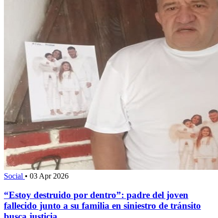
Social
•
03 Apr 2026
“Estoy destruido por dentro”: padre del joven
fallecido junto a su familia en siniestro de tránsito
busca justicia