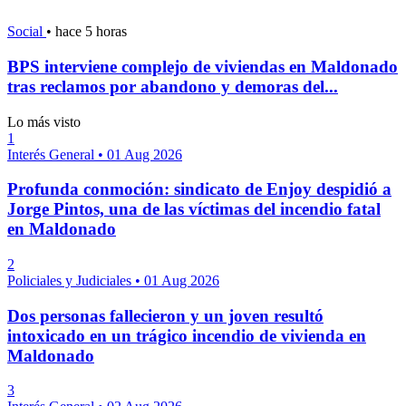
Social
•
hace 5 horas
BPS interviene complejo de viviendas en Maldonado
tras reclamos por abandono y demoras del...
Lo más visto
1
Interés General
•
01 Aug 2026
Profunda conmoción: sindicato de Enjoy despidió a
Jorge Pintos, una de las víctimas del incendio fatal
en Maldonado
2
Policiales y Judiciales
•
01 Aug 2026
Dos personas fallecieron y un joven resultó
intoxicado en un trágico incendio de vivienda en
Maldonado
3