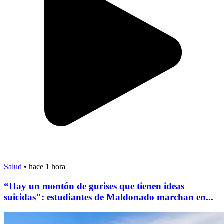
Salud
•
hace 1 hora
“Hay un montón de gurises que tienen ideas
suicidas": estudiantes de Maldonado marchan en...