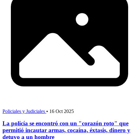
Policiales y Judiciales
•
16 Oct 2025
La policía se encontró con un "corazón roto" que
permitió incautar armas, cocaína, éxtasis, dinero y
detuvo a un hombre