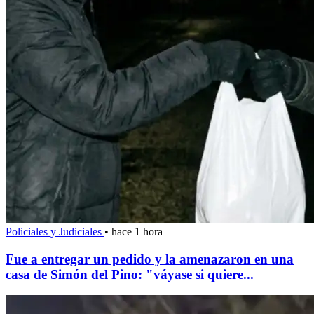
Policiales y Judiciales
•
hace 1 hora
Fue a entregar un pedido y la amenazaron en una
casa de Simón del Pino: "váyase si quiere...