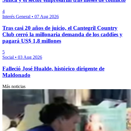
4
Interés General
•
07 Aug 2026
Tras casi 20 años de juicio, el Cantegril Country
Club cerró la millonaria demanda de los caddies y
pagará US$ 1,8 millones
5
Social
•
03 Aug 2026
Falleció José Hualde, histórico dirigente de
Maldonado
Más noticias