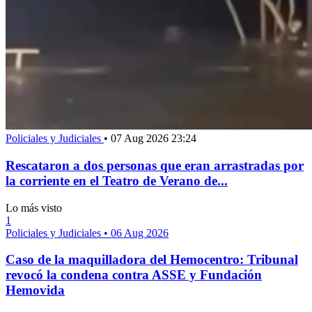
Policiales y Judiciales
•
07 Aug 2026 23:24
Rescataron a dos personas que eran arrastradas por
la corriente en el Teatro de Verano de...
Lo más visto
1
Policiales y Judiciales
•
06 Aug 2026
Caso de la maquilladora del Hemocentro: Tribunal
revocó la condena contra ASSE y Fundación
Hemovida