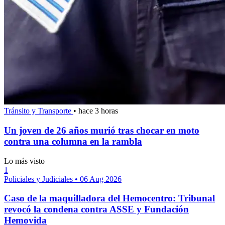
Tránsito y Transporte
•
hace 3 horas
Un joven de 26 años murió tras chocar en moto
contra una columna en la rambla
Lo más visto
1
Policiales y Judiciales
•
06 Aug 2026
Caso de la maquilladora del Hemocentro: Tribunal
revocó la condena contra ASSE y Fundación
Hemovida