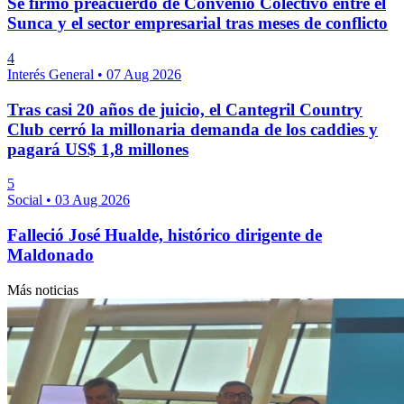
Se firmó preacuerdo de Convenio Colectivo entre el
Sunca y el sector empresarial tras meses de conflicto
4
Interés General
•
07 Aug 2026
Tras casi 20 años de juicio, el Cantegril Country
Club cerró la millonaria demanda de los caddies y
pagará US$ 1,8 millones
5
Social
•
03 Aug 2026
Falleció José Hualde, histórico dirigente de
Maldonado
Más noticias