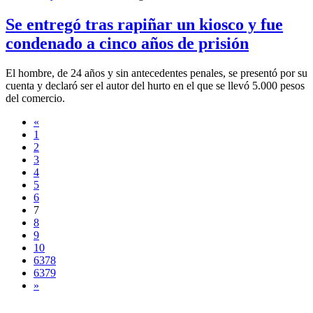
Se entregó tras rapiñar un kiosco y fue
condenado a cinco años de prisión
El hombre, de 24 años y sin antecedentes penales, se presentó por su
cuenta y declaró ser el autor del hurto en el que se llevó 5.000 pesos
del comercio.
«
1
2
3
4
5
6
7
8
9
10
6378
6379
»