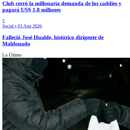
Club cerró la millonaria demanda de los caddies y
pagará US$ 1,8 millones
5
Social
•
03 Aug 2026
Falleció José Hualde, histórico dirigente de
Maldonado
Lo Último