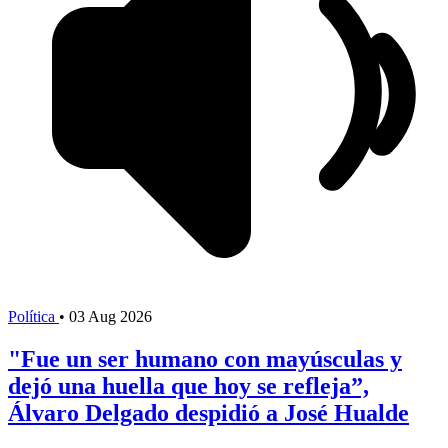
Política
•
03 Aug 2026
"Fue un ser humano con mayúsculas y
dejó una huella que hoy se refleja”,
Álvaro Delgado despidió a José Hualde