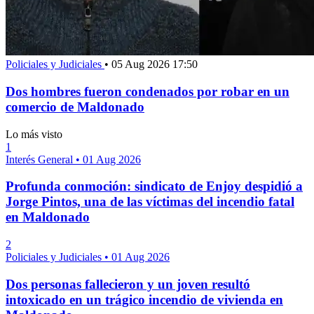
Policiales y Judiciales
•
05 Aug 2026 17:50
Dos hombres fueron condenados por robar en un
comercio de Maldonado
Lo más visto
1
Interés General
•
01 Aug 2026
Profunda conmoción: sindicato de Enjoy despidió a
Jorge Pintos, una de las víctimas del incendio fatal
en Maldonado
2
Policiales y Judiciales
•
01 Aug 2026
Dos personas fallecieron y un joven resultó
intoxicado en un trágico incendio de vivienda en