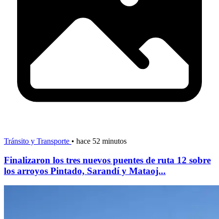
Tránsito y Transporte
•
hace 52 minutos
Finalizaron los tres nuevos puentes de ruta 12 sobre
los arroyos Pintado, Sarandí y Mataoj...