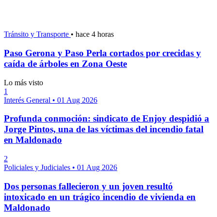
Tránsito y Transporte
•
hace 4 horas
Paso Gerona y Paso Perla cortados por crecidas y
caída de árboles en Zona Oeste
Lo más visto
1
Interés General
•
01 Aug 2026
Profunda conmoción: sindicato de Enjoy despidió a
Jorge Pintos, una de las víctimas del incendio fatal
en Maldonado
2
Policiales y Judiciales
•
01 Aug 2026
Dos personas fallecieron y un joven resultó
intoxicado en un trágico incendio de vivienda en
Maldonado