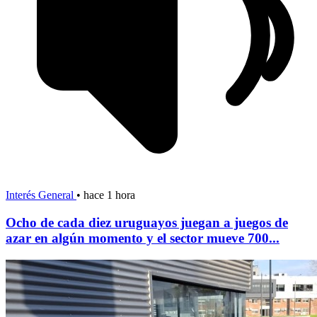
Interés General
•
hace 1 hora
Ocho de cada diez uruguayos juegan a juegos de
azar en algún momento y el sector mueve 700...