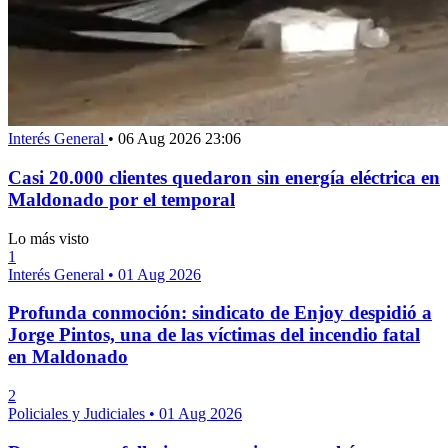
Interés General
•
06 Aug 2026 23:06
Casi 20.000 clientes quedaron sin energía eléctrica en
Maldonado por el temporal
Lo más visto
1
Interés General
•
01 Aug 2026
Profunda conmoción: sindicato de Enjoy despidió a
Jorge Pintos, una de las víctimas del incendio fatal
en Maldonado
2
Policiales y Judiciales
•
01 Aug 2026