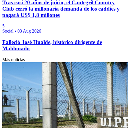
Tras casi 20 años de juicio, el Cantegril Country
Club cerró la millonaria demanda de los caddies y
pagará US$ 1,8 millones
5
Social
•
03 Aug 2026
Falleció José Hualde, histórico dirigente de
Maldonado
Más noticias