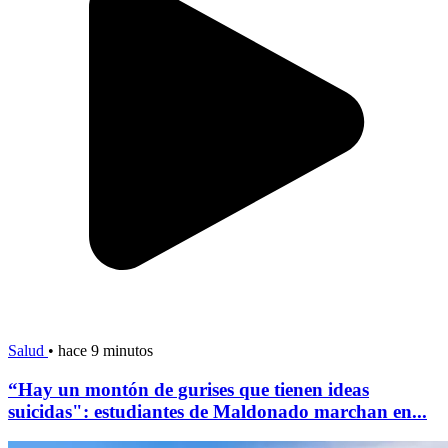
Salud
•
hace 9 minutos
“Hay un montón de gurises que tienen ideas
suicidas": estudiantes de Maldonado marchan en...