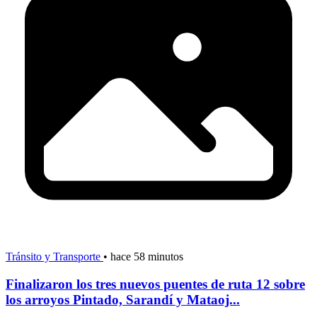
Tránsito y Transporte
•
hace 58 minutos
Finalizaron los tres nuevos puentes de ruta 12 sobre
los arroyos Pintado, Sarandí y Mataoj...