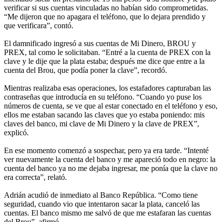
verificar si sus cuentas vinculadas no habían sido comprometidas.
“Me dijeron que no apagara el teléfono, que lo dejara prendido y
que verificara”, contó.
El damnificado ingresó a sus cuentas de Mi Dinero, BROU y
PREX, tal como le solicitaban. “Entré a la cuenta de PREX con la
clave y le dije que la plata estaba; después me dice que entre a la
cuenta del Brou, que podía poner la clave”, recordó.
Mientras realizaba esas operaciones, los estafadores capturaban las
contraseñas que introducía en su teléfono. “Cuando yo puse los
números de cuenta, se ve que al estar conectado en el teléfono y eso,
ellos me estaban sacando las claves que yo estaba poniendo: mis
claves del banco, mi clave de Mi Dinero y la clave de PREX”,
explicó.
En ese momento comenzó a sospechar, pero ya era tarde. “Intenté
ver nuevamente la cuenta del banco y me apareció todo en negro: la
cuenta del banco ya no me dejaba ingresar, me ponía que la clave no
era correcta”, relató.
Adrián acudió de inmediato al Banco República. “Como tiene
seguridad, cuando vio que intentaron sacar la plata, canceló las
cuentas. El banco mismo me salvó de que me estafaran las cuentas
del Brou”, afirmó.